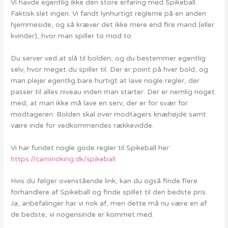
Vi havde egentlig ikke den store erfaring med Spikeball.
Faktisk slet ingen. Vi fandt lynhurtigt reglerne på en anden
hjemmeside, og så kræver det ikke mere end fire mand (eller
kvinder), hvor man spiller to mod to.
Du server ved at slå til bolden, og du bestemmer egentlig
selv, hvor meget du spiller til. Der er point på hver bold, og
man plejer egentlig bare hurtigt at lave nogle regler, der
passer til alles niveau inden man starter. Der er nemlig noget
med, at man ikke må lave en serv, der er for svær for
modtageren. Bolden skal over modtagers knæhøjde samt
være inde for vedkommendes rækkevidde.
Vi har fundet nogle gode regler til Spikeball her:
https://caminoking.dk/spikeball
Hvis du følger ovenstående link, kan du også finde flere
forhandlere af Spikeball og finde spillet til den bedste pris.
Ja, anbefalinger har vi nok af, men dette må nu være en af
de bedste, vi nogensinde er kommet med.