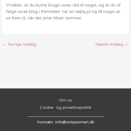
Vi håber, at du kunne bruge vores råd til noget, og at du vil
følge vores blog i fremtiden. Ha’ en dejlig jul og få noget at
se frem til, når det atter bliver sommer.
←
Forrige Indlæg
Næste Indlæg
→
Om os
Cookie- og privatlivspolitik
_____________________________
Kontakt: Info@onlywomen.dk