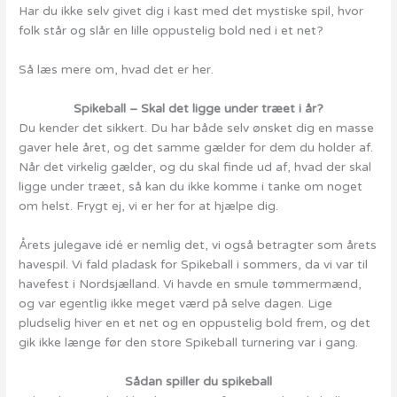
Har du ikke selv givet dig i kast med det mystiske spil, hvor
folk står og slår en lille oppustelig bold ned i et net?
Så læs mere om, hvad det er her.
Spikeball – Skal det ligge under træet i år?
Du kender det sikkert. Du har både selv ønsket dig en masse
gaver hele året, og det samme gælder for dem du holder af.
Når det virkelig gælder, og du skal finde ud af, hvad der skal
ligge under træet, så kan du ikke komme i tanke om noget
om helst. Frygt ej, vi er her for at hjælpe dig.
Årets julegave idé er nemlig det, vi også betragter som årets
havespil. Vi fald pladask for Spikeball i sommers, da vi var til
havefest i Nordsjælland. Vi havde en smule tømmermænd,
og var egentlig ikke meget værd på selve dagen. Lige
pludselig hiver en et net og en oppustelig bold frem, og det
gik ikke længe før den store Spikeball turnering var i gang.
Sådan spiller du spikeball