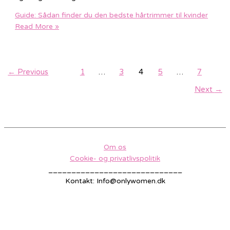
Guide: Sådan finder du den bedste hårtrimmer til kvinder
Read More »
←
Previous
1
…
3
4
5
…
7
Next
→
Om os
Cookie- og privatlivspolitik
_____________________________
Kontakt: Info@onlywomen.dk