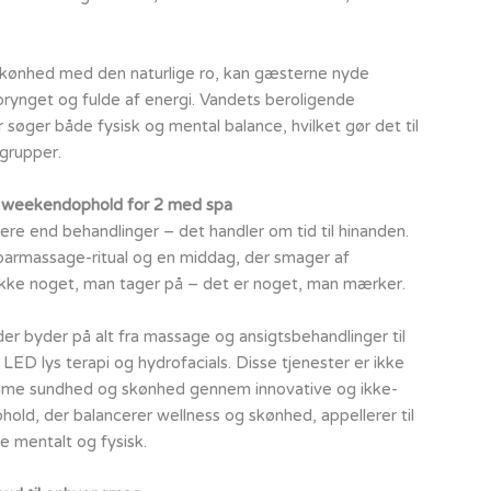
skønhed med den naturlige ro, kan gæsterne nyde
forynget og fulde af energi. Vandets beroligende
øger både fysisk og mental balance, hvilket gør det til
grupper.
t weekendophold for 2 med spa
re end behandlinger – det handler om tid til hinanden.
t parmassage-ritual og en middag, der smager af
s ikke noget, man tager på – det er noget, man mærker.
er byder på alt fra massage og ansigtsbehandlinger til
D lys terapi og hydrofacials. Disse tjenester er ikke
fremme sundhed og skønhed gennem innovative og ikke-
hold, der balancerer wellness og skønhed, appellerer til
e mentalt og fysisk.