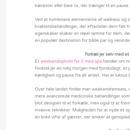
kærester eller bare to, der trænger til en pause.
Ved at kombinere elementerne af wellness og 
kvalitetsbehandlinger, der efterlader dem følt 
egenskaber skaber en ideel ramme for dem, der s
en populær destination for både par og veninde
Forkæl jer selv med e
Et
weekendophold for 2 med spa
handler om me
Forestil jer en rolig morgen med fjordudsigt, e
kærlighed og pause fra alt andet. Her er luksu
Over hele landet finder man weekendretreats, d
mere avancerede medicinske behandlinger som LE
blot designet til at forkæle, men også til at 
invasive teknikker. Muligheden for at nyde et op
en bred vifte af gæster, der ønsker at genoplad