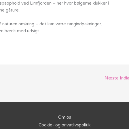
t spaophold ved Limfjorden – her hvor bølgerne klukker i
me gåture.
af naturen omkring – det kan være tangindpakninger,
 en bænk med udsigt.
Næste Ind
Om os
Cookie- og privatlivspolitik