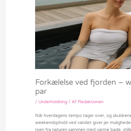
Forkælelse ved fjorden – w
par
/
Underholdning
/ Af
Redaktionen
Når hverdagens tempo tager over, og skuldrene si
weekendophold ved vandet giver jer muligheden
roen fra naturen sammen med varme bade, stille