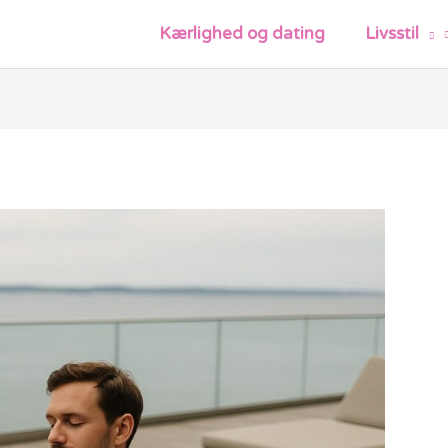
Kærlighed og dating
Livsstil