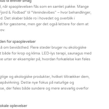
lbud til enhver smag
til, når spaoplevelsen fås som en samlet pakke. Mange
Fjord & Fodbad” til “Venindevibes” – hvor behandlinger,
d. Det skaber både ro i hovedet og overblik i
rdi for gæsterne, men gør det også lettere for dem at
ov.
den for spaoplevelser
å om bevidsthed. Flere steder bruger nu økologiske
t både for krop og klima. LED-lys terapi, saunagus med
ke urter er eksempler på, hvordan forkælelse kan føles
tige og økologiske produkter, hvilket tiltrækker dem,
åvirkning. Dette nye fokus på naturlige og
lse, der føles både sundere og mere ansvarlig overfor
lokale oplevelser