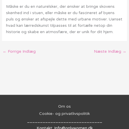
Måske er du en naturelsker, der ønsker at bringe skovens
skønhed ind i stuen, eller måske er du fascineret af byens
puls og ønsker at afspejle dette med urbane motiver. Uanset
hvad kan lærredskunst tilpasses til at fortælle netop din
historie og skabe en atmosfære, der er unik for dit hjem.
←
Forrige Indlæg
Næste Indlæg
→
Om os
Cookie- og privatlivspolitik
_____________________________
Kontakt: Info@onlywomen.dk