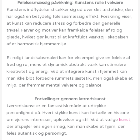
Følelsesmæssig påvirkning: Kunstens rolle i velvære
Kunstens indflydelse strækker sig ud over det æstetiske; den
har også en betydelig følelsesmæssig effekt. Forskning viser,
at kunst kan reducere stress og forbedre den generelle
trivsel. Farver og motiver kan fremkalde følelser af ro og
glæde, hvilket gør kunst til et kraftfuldt værktøj i skabelsen
af et harmonisk hjemmemiljø.
Et roligt landskabsmaleri kan for eksempel give en følelse af
fred og ro, mens et dynamisk abstrakt værk kan stimulere
kreativitet og energi. Ved at integrere kunst i hjemmet kan
man ikke blot forbedre rummets æstetik, men også skabe et
miljø, der fremmer mental velvære og balance.
Fortællinger gennem lærredskunst
Lærredskunst er en fantastisk måde at udtrykke
personlighed på. Hvert stykke kunst kan fortælle en historie
om ejerens interesser, oplevelser og stil. Ved at vælge
kunst
,
der afspejler ens egen smag, kan man skabe et hjem, der
føles autentisk og personligt.