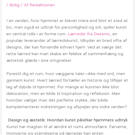
/
Bolig
/ Af
Redaktionen
I en verden, hvor hjemmet er blevet mere end blot et sted at
bo, men også et udtryk for personlighed og stil, spiller kunst
en central rolle i at forme rum.
Lærreder fra Desenio
, en
populær leverandør af lærredskunst, tilbyder en bred vifte af
designs, der kan forvandle ethvert hjem. Ved at vælge det
rette lærred kan man skabe en følelse af sammenhæng og
æstetisk glæde i sine omgivelser.
Forestil dig et rum, hvor væggene taler—ikke med ord, men
gennem kunst. Hvert lærred fortæller en historie og tilføjer et
lag af dybde til hjemmet. For mange er kunsten ikke blot
dekoration, men en kilde til inspiration og refleksion. Men
hvordan vælger man det perfekte stykke, der både
komplementerer indretningen og afspejler ens indre verden?
Design og æstetik: Hvordan kunst påvirker hjemmets udtryk
Kunst har magten til at ændre et rums atmosfære. Farverne,
motiverne og størrelserne på lærreder kan enten