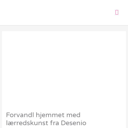
Gå
Hov
til
indholdet
Forvandl hjemmet med
lærredskunst fra Desenio