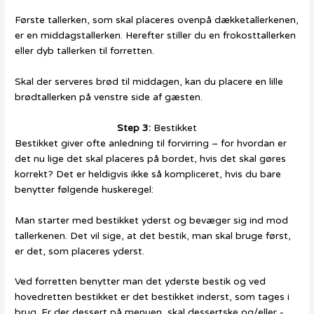
Første tallerken, som skal placeres ovenpå dækketallerkenen,
er en middagstallerken. Herefter stiller du en frokosttallerken
eller dyb tallerken til forretten.
Skal der serveres brød til middagen, kan du placere en lille
brødtallerken på venstre side af gæsten.
Step 3:
Bestikket
Bestikket giver ofte anledning til forvirring – for hvordan er
det nu lige det skal placeres på bordet, hvis det skal gøres
korrekt? Det er heldigvis ikke så kompliceret, hvis du bare
benytter følgende huskeregel:
Man starter med bestikket yderst og bevæger sig ind mod
tallerkenen. Det vil sige, at det bestik, man skal bruge først,
er det, som placeres yderst.
Ved forretten benytter man det yderste bestik og ved
hovedretten bestikket er det bestikket inderst, som tages i
brug. Er der dessert på menuen, skal dessertske og/eller -