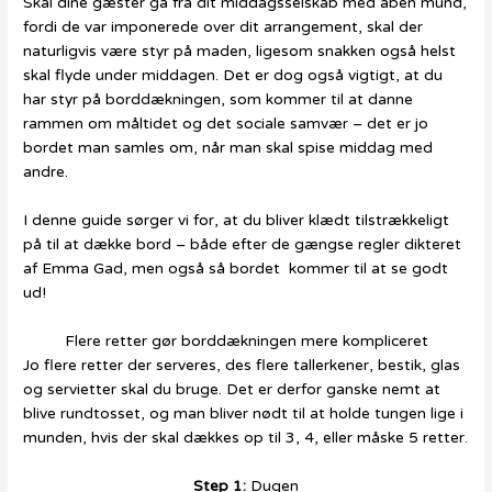
Skal dine gæster gå fra dit middagsselskab med åben mund,
fordi de var imponerede over dit arrangement, skal der
naturligvis være styr på maden, ligesom snakken også helst
skal flyde under middagen. Det er dog også vigtigt, at du
har styr på borddækningen, som kommer til at danne
rammen om måltidet og det sociale samvær – det er jo
bordet man samles om, når man skal spise middag med
andre.
I denne guide sørger vi for, at du bliver klædt tilstrækkeligt
på til at dække bord – både efter de gængse regler dikteret
af Emma Gad, men også så bordet kommer til at se godt
ud!
Flere retter gør borddækningen mere kompliceret
Jo flere retter der serveres, des flere tallerkener, bestik, glas
og servietter skal du bruge. Det er derfor ganske nemt at
blive rundtosset, og man bliver nødt til at holde tungen lige i
munden, hvis der skal dækkes op til 3, 4, eller måske 5 retter.
Step 1:
Dugen