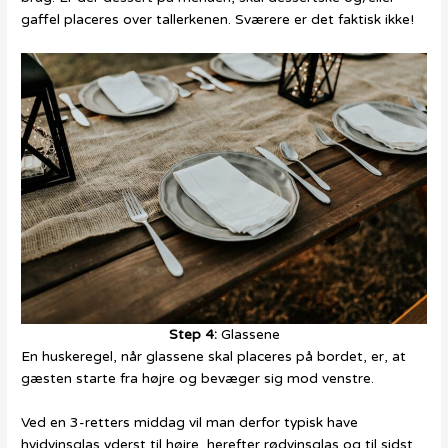
gaffel placeres over tallerkenen. Sværere er det faktisk ikke!
Step 4:
Glassene
En huskeregel, når glassene skal placeres på bordet, er, at
gæsten starte fra højre og bevæger sig mod venstre.
Ved en 3-retters middag vil man derfor typisk have
hvidvinsglas yderst til højre, herefter rødvinsglas og til sidst