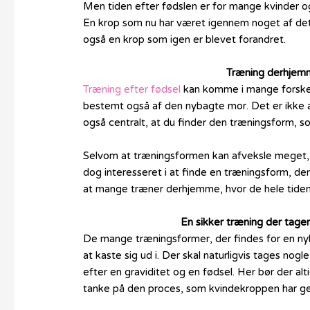
Men tiden efter fødslen er for mange kvinder ogs
En krop som nu har været igennem noget af de
også en krop som igen er blevet forandret.
Træning derhjem
Træning efter fødsel
kan komme i mange forskel
bestemt også af den nybagte mor. Det er ikke alt
også centralt, at du finder den træningsform, s
Selvom at træningsformen kan afveksle meget, al
dog interesseret i at finde en træningsform, d
at mange træner derhjemme, hvor de hele tiden
En sikker træning der tage
De mange træningsformer, der findes for en nyba
at kaste sig ud i. Der skal naturligvis tages nogl
efter en graviditet og en fødsel. Her bør der al
tanke på den proces, som kvindekroppen har 