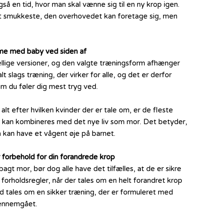
å en tid, hvor man skal vænne sig til en ny krop igen.
t smukkeste, den overhovedet kan foretage sig, men
me med baby ved siden af
lige versioner, og den valgte træningsform afhænger
 slags træning, der virker for alle, og det er derfor
om du føler dig mest tryg ved.
t efter hvilken kvinder der er tale om, er de fleste
er kan kombineres med det nye liv som mor. Det betyder,
 kan have et vågent øje på barnet.
r forbehold for din forandrede krop
gt mor, bør dog alle have det tilfælles, at de er sikre
e forholdsregler, når der tales om en helt forandret krop
tid tales om en sikker træning, der er formuleret med
gennemgået.