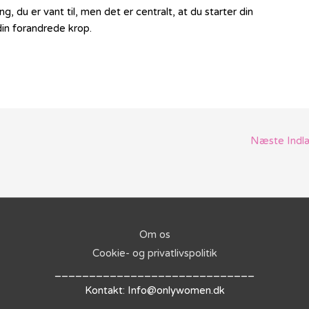
ng, du er vant til, men det er centralt, at du starter din
din forandrede krop.
Næste Ind
Om os
Cookie- og privatlivspolitik
_____________________________
Kontakt: Info@onlywomen.dk