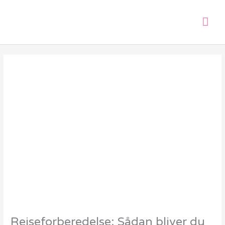
Gå
Hov
til
indholdet
Rejseforberedelse: Sådan bliver du