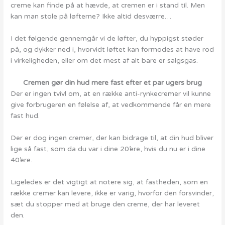
creme kan finde på at hævde, at cremen er i stand til. Men
kan man stole på løfterne? Ikke altid desværre…
I det følgende gennemgår vi de løfter, du hyppigst støder
på, og dykker ned i, hvorvidt løftet kan formodes at have rod
i virkeligheden, eller om det mest af alt bare er salgsgas.
Cremen gør din hud mere fast efter et par ugers brug
Der er ingen tvivl om, at en række anti-rynkecremer vil kunne
give forbrugeren en følelse af, at vedkommende får en mere
fast hud.
Der er dog ingen cremer, der kan bidrage til, at din hud bliver
lige så fast, som da du var i dine 20’ere, hvis du nu er i dine
40’ere.
Ligeledes er det vigtigt at notere sig, at fastheden, som en
række cremer kan levere, ikke er varig, hvorfor den forsvinder,
sæt du stopper med at bruge den creme, der har leveret
den.