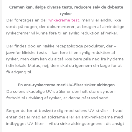
Cremen kan, ifølge diverse tests, reducere selv de dybeste
rynker
Der foretages en del
rynkecreme test
, men vi er endnu ikke
stødt på nogen, der dokumenterer, at brugen af almindelige
rynkecremer vil kunne føre til en synlig reduktion af rynker.
Der findes dog en række receptpligtige produkter, der –
jævnfør kliniske tests – kan føre til en synlig reduktion af
rynker, men dem kan du altså ikke bare pille ned fra hylderne
i din lokale Matas, nej, dem skal du igennem din læge for at
få adgang til.
En anti-rynkecreme med UV-filter sinker aldringen
Da solens skadelige UV-stråler er den helt store synder i
forhold til udvikling af rynker, er denne påstand sand.
Sørger du for at beskytte dig mod solens UV-stråler – hvad
enten det er med en solcreme eller en anti-rynkecreme med
indbygget UV-filter – vil du sinke aldringstegnene i dit ansigt.