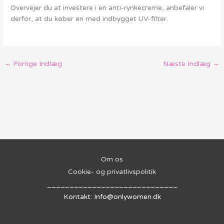
Overvejer du at investere i en anti-rynkecreme, anbefaler vi
derfor, at du køber en med indbygget UV-filter.
←
Forrige Indlæg
Næste Indlæg
→
Om os
Cookie- og privatlivspolitik
_____________________________
Kontakt: Info@onlywomen.dk