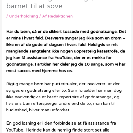
barnet til at sove
/
Underholdning
/ Af
Redaktionen
Har du børn, så er de sikkert tossede med godnatsange. Det
er mine i hvert fald. Desværre synger jeg ikke som en drøm –
ikke en af de gode af slagsen i hvert fald. Heldigvis er mit
manglende sangtalent ikke nogen uoprettelig katastrofe, da
jeg kan få assistance fra YouTube, der er et mekka for
godnatsange. I artiklen her deler jeg de 10 sange, som vi har
mest succes med hjemme hos os.
Rigtig mange børn har putteritualer, der involverer, at der
synges en godnatsang eller to. Som forælder har man dog
ikke nødvendigvis et bredt repertoire af godnatsange, og
hvis ens barn efterspørger andre end de to, man kan til
hudløshed, bliver man udfordret.
En god løsning er i den forbindelse at få assistance fra
YouTube. Herinde kan du nemlig finde stort set alle