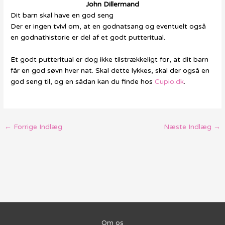
John Dillermand
Dit barn skal have en god seng
Der er ingen tvivl om, at en godnatsang og eventuelt også
en godnathistorie er del af et godt putteritual.
Et godt putteritual er dog ikke tilstrækkeligt for, at dit barn
får en god søvn hver nat. Skal dette lykkes, skal der også en
god seng til, og en sådan kan du finde hos
Cupio.dk
.
←
Forrige Indlæg
Næste Indlæg
→
Om os