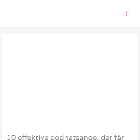
Gå
Hov
til
indholdet
10 effektive godnatsange, der får