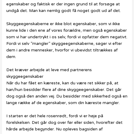
egenskaber og faktisk er der ingen grund til at forsøge at
undgå det. Man kan nemlig godt få noget godt ud af det.
Skyggeegenskaberne er ikke blot egenskaber, som vi ikke
kunne lide i den ene af vores forældre, men også egenskaber
som vi har undertrykt i os selv, fordi vi opfatter dem negativt.
Fordi vi selv ”mangler” skyggeegenskaberne, søger vi efter
dem i andre mennesker, hvorfor vi ubevidst tiltrækkes af
dem.
Det kræver arbejde at leve med partnerens
skyggeegenskaber
Når du har fået en kæreste, kan du være ret sikker på, at
han/hun besidder flere af dine skyggeegenskaber. Det går
dog også den anden vej. Du besidder med sikkerhed også en
lange række af de egenskaber, som din kæreste mangler.
I starten er det hele rosenrødt, fordi vi er høje på
forelskelsen. Det går dog over før eller siden, hvorefter det
hårde arbejde begynder. Nu opleves bagsiden af