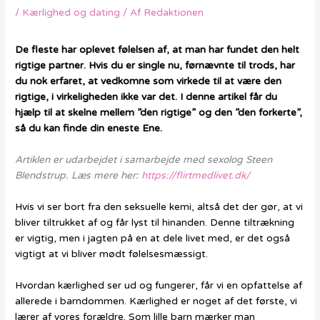
/
Kærlighed og dating
/ Af
Redaktionen
De fleste har oplevet følelsen af, at man har fundet den helt
rigtige partner. Hvis du er single nu, førnævnte til trods, har
du nok erfaret, at vedkomne som virkede til at være den
rigtige, i virkeligheden ikke var det. I denne artikel får du
hjælp til at skelne mellem ”den rigtige” og den ”den forkerte”,
så du kan finde din eneste Ene.
Artiklen er udarbejdet i samarbejde med sexolog Steen
Blendstrup. Læs mere her:
https://flirtmedlivet.dk/
Hvis vi ser bort fra den seksuelle kemi, altså det der gør, at vi
bliver tiltrukket af og får lyst til hinanden. Denne tiltrækning
er vigtig, men i jagten på en at dele livet med, er det også
vigtigt at vi bliver mødt følelsesmæssigt.
Hvordan kærlighed ser ud og fungerer, får vi en opfattelse af
allerede i barndommen. Kærlighed er noget af det første, vi
lærer af vores forældre. Som lille barn mærker man