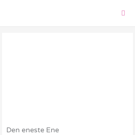
Gå
Hov
til
indholdet
Den eneste Ene