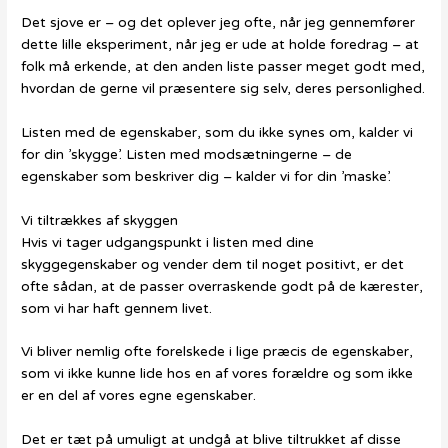
Det sjove er – og det oplever jeg ofte, når jeg gennemfører
dette lille eksperiment, når jeg er ude at holde foredrag – at
folk må erkende, at den anden liste passer meget godt med,
hvordan de gerne vil præsentere sig selv, deres personlighed.
Listen med de egenskaber, som du ikke synes om, kalder vi
for din ’skygge’. Listen med modsætningerne – de
egenskaber som beskriver dig – kalder vi for din ’maske’.
Vi tiltrækkes af skyggen
Hvis vi tager udgangspunkt i listen med dine
skyggegenskaber og vender dem til noget positivt, er det
ofte sådan, at de passer overraskende godt på de kærester,
som vi har haft gennem livet.
Vi bliver nemlig ofte forelskede i lige præcis de egenskaber,
som vi ikke kunne lide hos en af vores forældre og som ikke
er en del af vores egne egenskaber.
Det er tæt på umuligt at undgå at blive tiltrukket af disse