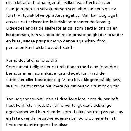
eller det andet, afhænger af, hvilken værdi vi hver især
tillægger den. En selvisk person som altid sætter sig selv
først, vil typisk blive opfattet negativt. Man kan dog også
anskue det selvcentrede individ som værende farverig.
Ligeledes er det de færreste af os, som sætter pris på en
kold person, kan vi under de rette omstændigheder fx under
en krise, sætte pris på netop denne egenskab, fordi
personen kan holde hovedet koldt.
Forholdet til dine forældre
Som nævnt tidligere er det relationen med dine forældre i
barndommen, som skaber grundlaget for, hvad der
tiltrækker eller frastøder dig. Vil du blive klogere på dig selv,
skal du derfor kigge nærmere på din relation til mor og far.
Tag udgangspunkt i den af dine forældre, som du har haft
flest konflikter med. Der vil forventeligt være adskillige
egenskaber ved ham/hende, som du ikke sætter pris på. Lav
en liste over de negative egenskaber og prøv herefter at
finde modsætningerne for disse.