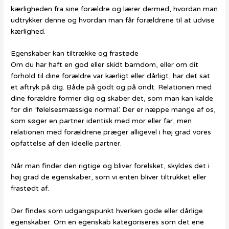
kærligheden fra sine forældre og lærer dermed, hvordan man
udtrykker denne og hvordan man får forældrene til at udvise
kærlighed.
Egenskaber kan tiltrække og frastøde
Om du har haft en god eller skidt barndom, eller om dit
forhold til dine forældre var kærligt eller dårligt, har det sat
et aftryk på dig. Både på godt og på ondt. Relationen med
dine forældre former dig og skaber det, som man kan kalde
for din ’følelsesmæssige normal’. Der er næppe mange af os,
som søger en partner identisk med mor eller far, men
relationen med forældrene præger alligevel i høj grad vores
opfattelse af den ideelle partner.
Når man finder den rigtige og bliver forelsket, skyldes det i
høj grad de egenskaber, som vi enten bliver tiltrukket eller
frastødt af.
Der findes som udgangspunkt hverken gode eller dårlige
egenskaber. Om en egenskab kategoriseres som det ene