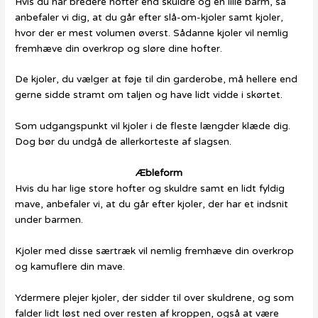
Hvis du har bredere hofter end skuldre og en lille barm, så
anbefaler vi dig, at du går efter slå-om-kjoler samt kjoler,
hvor der er mest volumen øverst. Sådanne kjoler vil nemlig
fremhæve din overkrop og sløre dine hofter.
De kjoler, du vælger at føje til din garderobe, må hellere end
gerne sidde stramt om taljen og have lidt vidde i skørtet.
Som udgangspunkt vil kjoler i de fleste længder klæde dig.
Dog bør du undgå de allerkorteste af slagsen.
Æbleform
Hvis du har lige store hofter og skuldre samt en lidt fyldig
mave, anbefaler vi, at du går efter kjoler, der har et indsnit
under barmen.
Kjoler med disse særtræk vil nemlig fremhæve din overkrop
og kamuflere din mave.
Ydermere plejer kjoler, der sidder til over skuldrene, og som
falder lidt løst ned over resten af kroppen, også at være