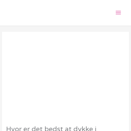
Gå
Hov
til
indholdet
Hvor er det bedst at dykke i