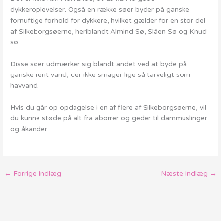
dykkeroplevelser. Også en række søer byder på ganske
fornuftige forhold for dykkere, hvilket gælder for en stor del
af Silkeborgsøerne, heriblandt Almind Sø, Slåen Sø og Knud
sø.
Disse søer udmærker sig blandt andet ved at byde på
ganske rent vand, der ikke smager lige så tarveligt som
havvand.
Hvis du går op opdagelse i en af flere af Silkeborgsøerne, vil
du kunne støde på alt fra aborrer og geder til dammuslinger
og åkander.
←
Forrige Indlæg
Næste Indlæg
→