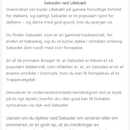
Søbadet ved Lillebælt
Overordnet set byder Lillebælt på ganske fornuftige forhold
for dykkere, og særligt Søbadet er et populært spot for
dykkere – og dette med god grund, hvis du spørger os.
Du finder Søbadet, som er en gammel badeanstalt, for
enden af Søbadvej, og du vil kunne dykke i området omkring
Søbadet året rundt med stor fornøjelse.
En af de primære årsager til, at Søbadet er blevet et så
populært dykkermål, som tilfældet er, er, at Søbadet er et af
eneste områder i Danmark, hvor du kan få fornøjelsen af et
‘trappevægdyk’.
Derudover er undervandsområdet kendetegnet ved at byde
på et rigt dyreliv, hvorfor du i den grad kan få forkælet
synssansen via dyk ved Søbadet.
Uanset om du dykker ved Søbadet om vinteren eller om
sommeren, er et godt tip, at du medbringer en