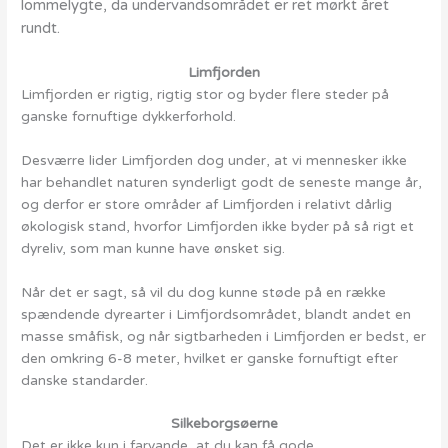
lommelygte, da undervandsområdet er ret mørkt året
rundt.
Limfjorden
Limfjorden er rigtig, rigtig stor og byder flere steder på
ganske fornuftige dykkerforhold.
Desværre lider Limfjorden dog under, at vi mennesker ikke
har behandlet naturen synderligt godt de seneste mange år,
og derfor er store områder af Limfjorden i relativt dårlig
økologisk stand, hvorfor Limfjorden ikke byder på så rigt et
dyreliv, som man kunne have ønsket sig.
Når det er sagt, så vil du dog kunne støde på en række
spændende dyrearter i Limfjordsområdet, blandt andet en
masse småfisk, og når sigtbarheden i Limfjorden er bedst, er
den omkring 6-8 meter, hvilket er ganske fornuftigt efter
danske standarder.
Silkeborgsøerne
Det er ikke kun i farvande, at du kan få gode