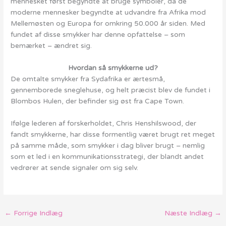
mennesket først begyndte at bruge symboler, da de
moderne mennesker begyndte at udvandre fra Afrika mod
Mellemøsten og Europa for omkring 50.000 år siden. Med
fundet af disse smykker har denne opfattelse – som
bemærket – ændret sig.
Hvordan så smykkerne ud?
De omtalte smykker fra Sydafrika er ærtesmå,
gennemborede sneglehuse, og helt præcist blev de fundet i
Blombos Hulen, der befinder sig øst fra Cape Town.
Ifølge lederen af forskerholdet, Chris Henshilswood, der
fandt smykkerne, har disse formentlig været brugt ret meget
på samme måde, som smykker i dag bliver brugt – nemlig
som et led i en kommunikationsstrategi, der blandt andet
vedrører at sende signaler om sig selv.
←
Forrige Indlæg
Næste Indlæg
→