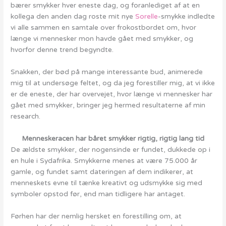
bærer smykker hver eneste dag, og foranlediget af at en
kollega den anden dag roste mit nye
Sorelle
-smykke indledte
vi alle sammen en samtale over frokostbordet om, hvor
længe vi mennesker mon havde gået med smykker, og
hvorfor denne trend begyndte.
Snakken, der bød på mange interessante bud, animerede
mig til at undersøge feltet, og da jeg forestiller mig, at vi ikke
er de eneste, der har overvejet, hvor længe vi mennesker har
gået med smykker, bringer jeg hermed resultaterne af min
research.
Menneskeracen har båret smykker rigtig, rigtig lang tid
De ældste smykker, der nogensinde er fundet, dukkede op i
en hule i Sydafrika. Smykkerne menes at være 75.000 år
gamle, og fundet samt dateringen af dem indikerer, at
menneskets evne til tænke kreativt og udsmykke sig med
symboler opstod før, end man tidligere har antaget.
Førhen har der nemlig hersket en forestilling om, at