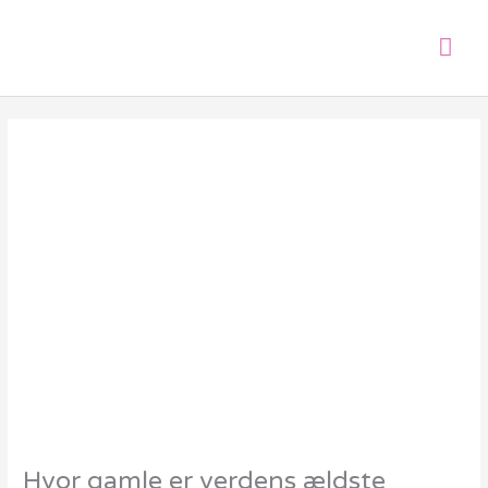
Gå
Hov
til
indholdet
Hvor gamle er verdens ældste