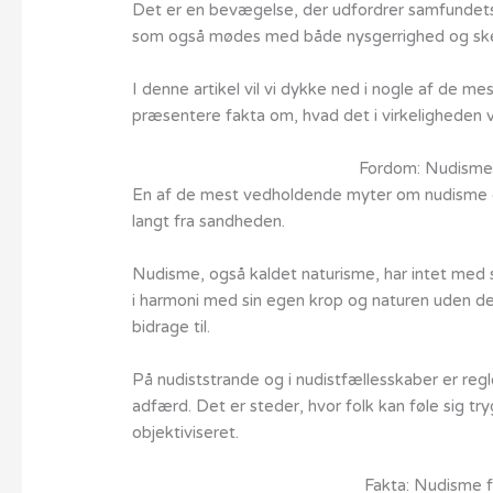
Det er en bevægelse, der udfordrer samfundets
som også mødes med både nysgerrighed og skeps
I denne artikel vil vi dykke ned i nogle af de
præsentere fakta om, hvad det i virkeligheden v
Fordom: Nudisme 
En af de mest vedholdende myter om nudisme er
langt fra sandheden.
Nudisme, også kaldet naturisme, har intet med s
i harmoni med sin egen krop og naturen uden de
bidrage til.
På nudiststrande og i nudistfællesskaber er reg
adfærd. Det er steder, hvor folk kan føle sig t
objektiviseret.
Fakta: Nudisme 