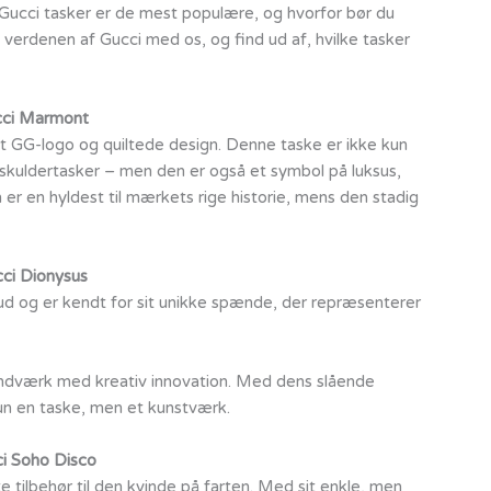
 Gucci tasker er de mest populære, og hvorfor bør du
i verdenen af Gucci med os, og find ud af, hvilke tasker
ci Marmont
t GG-logo og quiltede design. Denne taske er ikke kun
l skuldertasker – men den er også et symbol på luksus,
 er en hyldest til mærkets rige historie, mens den stadig
ci Dionysus
d og er kendt for sit unikke spænde, der repræsenterer
åndværk med kreativ innovation. Med dens slående
kun en taske, men et kunstværk.
i Soho Disco
 tilbehør til den kvinde på farten. Med sit enkle, men