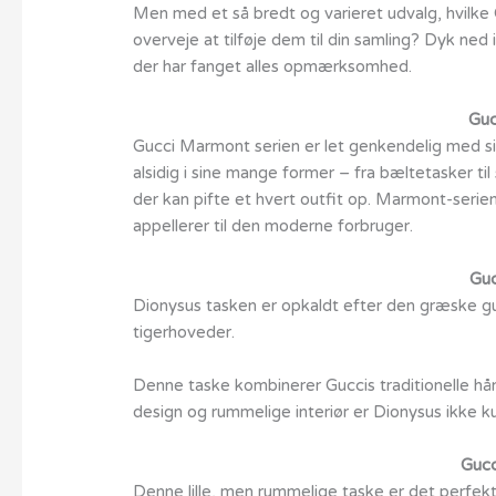
Men med et så bredt og varieret udvalg, hvilke
overveje at tilføje dem til din samling? Dyk ned 
der har fanget alles opmærksomhed.
Guc
Gucci Marmont serien er let genkendelig med si
alsidig i sine mange former – fra bæltetasker ti
der kan pifte et hvert outfit op. Marmont-serien
appellerer til den moderne forbruger.
Guc
Dionysus tasken er opkaldt efter den græske gu
tigerhoveder.
Denne taske kombinerer Guccis traditionelle h
design og rummelige interiør er Dionysus ikke 
Gucc
Denne lille, men rummelige taske er det perfekte