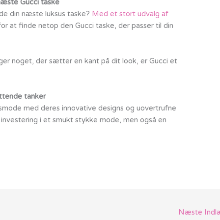
næste Gucci taske
inde din næste luksus taske?
Med et stort udvalg af
for at finde netop den Gucci taske, der passer til din
ger noget, der sætter en kant på dit look, er Gucci et
ttende tanker
susmode med deres innovative designs og uovertrufne
n investering i et smukt stykke mode, men også en
Næste Ind