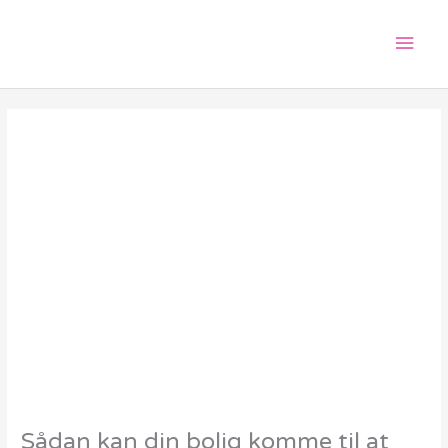
Gå
Hov
til
indholdet
Sådan kan din bolig komme til at