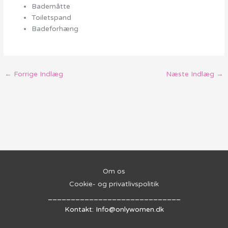
Bademåtte
Toiletspand
Badeforhæng
←
Forrige Indlæg
Næste Indlæg
→
Om os
Cookie- og privatlivspolitik
_____________________________
Kontakt: Info@onlywomen.dk