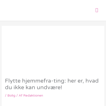
Gå
Hov
til
indholdet
Flytte hjemmefra-ting: her er, hvad
du ikke kan undvære!
/
Bolig
/ Af
Redaktionen