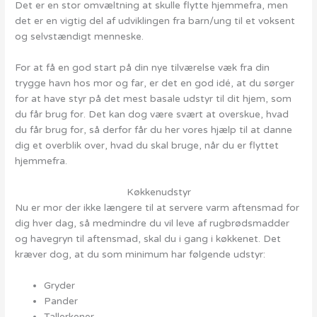
Det er en stor omvæltning at skulle flytte hjemmefra, men
det er en vigtig del af udviklingen fra barn/ung til et voksent
og selvstændigt menneske.
For at få en god start på din nye tilværelse væk fra din
trygge havn hos mor og far, er det en god idé, at du sørger
for at have styr på det mest basale udstyr til dit hjem, som
du får brug for. Det kan dog være svært at overskue, hvad
du får brug for, så derfor får du her vores hjælp til at danne
dig et overblik over, hvad du skal bruge, når du er flyttet
hjemmefra.
Køkkenudstyr
Nu er mor der ikke længere til at servere varm aftensmad for
dig hver dag, så medmindre du vil leve af rugbrødsmadder
og havegryn til aftensmad, skal du i gang i køkkenet. Det
kræver dog, at du som minimum har følgende udstyr:
Gryder
Pander
Tallerkener