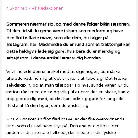
/
Skønhed
/ Af
Redaktionen
Sommeren nærmer sig, og med denne følger bikinisæsonen.
Til den tid vil du gerne være i skarp sommerform og have
den flotte flade mave, som alle dem, du følger på
Instagram, har. Medmindre du er rund som et traktorhjul kan
dette heldigvis lade sig gøre, hvis bare du er ihærdig og
arbejdsom. I denne artikel lærer vi dig hvordan.
Vi vil indlede denne artikel med at sige noget, du måske
allerede ved, nemlig at det er svært at tabe sig! Det kræver
selvdisciplin, og at man tillægger sig nye, sunde vaner. Er du
indforstået med dette og villig til at give det en skalle, kan vi
dog glæde dig med, at det kan lade sig gøre for langt de
fleste at få den figur, som de ønsker sig.
Hvis du ønsker en flot flad mave, er der fire overordnende
ting, som du skal have styr på. Den ene er din kost, den
anden er dit mentale helbred, den tredje er dit fysiske