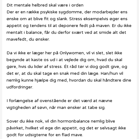
Dit mentale helbred skal være i orden
Der er en række psykiske sygdomme, der modarbejder ens
ønske om at blive fit og slank. Stress eksempelvis øger ens
appetit og tendens til at deponere fedt på maven. Er du ikke
mentalt i balance, får du derfor svært ved at smide alt det
mavefedt, du ønsker.
Da vi ikke er læger her på Onlywomen, vil vi slet, slet ikke
begynde at kaste os ud i at vejlede dig om, hvad du skal
gøre, hvis du lider af stress. Ét råd tør vi dog godt give, og
det er, at du skal tage en snak med din læge. Han/hun vil
nemlig kunne hjælpe dig med, hvordan du skal håndtere dine
udfordringer.
I forlængelse af ovenstående er det værd at nævne
vigtigheden af søvn, når man ønsker at tabe sig.
Sover du ikke nok, vil din hormonbalance nemlig blive
påvirket, hvilket vil øge din appetit, og det er selvsagt ikke
godt for udsigterne for en flad mave.