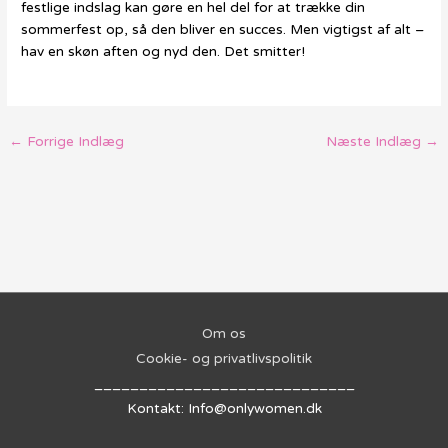
festlige indslag kan gøre en hel del for at trække din
sommerfest op, så den bliver en succes. Men vigtigst af alt –
hav en skøn aften og nyd den. Det smitter!
←
Forrige Indlæg
Næste Indlæg
→
Om os
Cookie- og privatlivspolitik
_____________________________
Kontakt: Info@onlywomen.dk