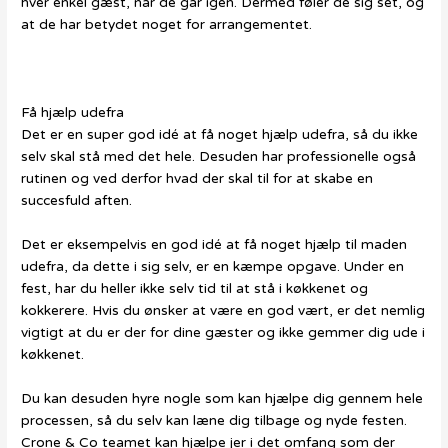
hver enkel gæst, når de går igen. Dermed føler de sig set, og
at de har betydet noget for arrangementet.
Få hjælp udefra
Det er en super god idé at få noget hjælp udefra, så du ikke
selv skal stå med det hele. Desuden har professionelle også
rutinen og ved derfor hvad der skal til for at skabe en
succesfuld aften.
Det er eksempelvis en god idé at få noget hjælp til maden
udefra, da dette i sig selv, er en kæmpe opgave. Under en
fest, har du heller ikke selv tid til at stå i køkkenet og
kokkerere. Hvis du ønsker at være en god vært, er det nemlig
vigtigt at du er der for dine gæster og ikke gemmer dig ude i
køkkenet.
Du kan desuden hyre nogle som kan hjælpe dig gennem hele
processen, så du selv kan læne dig tilbage og nyde festen.
Crone & Co teamet kan hjælpe jer i det omfang som der