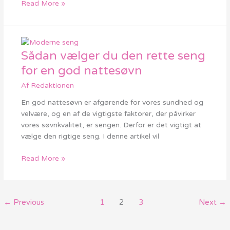
Read More »
Sådan vælger du den rette seng
Sådan
vælger
for en god nattesøvn
du
Af
Redaktionen
den
rette
En god nattesøvn er afgørende for vores sundhed og
seng
velvære, og en af de vigtigste faktorer, der påvirker
for
vores søvnkvalitet, er sengen. Derfor er det vigtigt at
en
vælge den rigtige seng. I denne artikel vil
god
nattesøvn
Read More »
←
Previous
1
2
3
Next
→