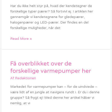
vælge?
Har du ikke helt styr på, hvad der kendetegner de
Få
forskellige typer pærer? Så fortvivl ej. I artiklen her
svaret
gennemgår vi kendetegnene for glødepærer,
her
halogenpærer og LED-pærer. Der findes en del
forskellige muligheder, når det
Read More »
Få overblikket over de
Få
overblikket
forskellige varmepumper her
over
Af
Redaktionen
de
forskellige
Markedet for varmepumper kan – for de uindviede –
varmepumper
være lidt af en jungle at navigere rundt i. Er du i denne
her
gruppe? Så frygt ej! Med denne her artikel håber vi
nemlig, at vi