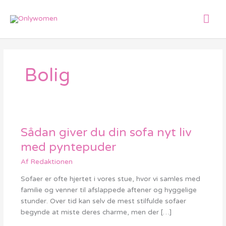
Gå
Hov
til
indholdet
Bolig
Sådan giver du din sofa nyt liv
Sådan
giver
med pyntepuder
du
Af
Redaktionen
din
sofa
Sofaer er ofte hjertet i vores stue, hvor vi samles med
nyt
familie og venner til afslappede aftener og hyggelige
liv
stunder. Over tid kan selv de mest stilfulde sofaer
med
begynde at miste deres charme, men der […]
pyntepuder