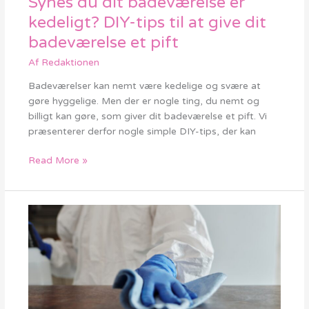
Synes du dit badeværelse er
du
kedeligt? DIY-tips til at give dit
dit
badeværelse et pift
badeværelse
er
Af
Redaktionen
kedeligt?
Badeværelser kan nemt være kedelige og svære at
DIY-
gøre hyggelige. Men der er nogle ting, du nemt og
tips
billigt kan gøre, som giver dit badeværelse et pift. Vi
til
præsenterer derfor nogle simple DIY-tips, der kan
at
give
Read More »
dit
badeværelse
et
pift