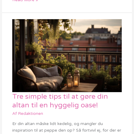
Tre simple tips til at gøre din
Tre
simple
altan til en hyggelig oase!
tips
Af
Redaktionen
til
at
Er din altan måske lidt kedelig, og mangler du
gøre
inspiration til at peppe den op? Så fortvivl ej, for der er