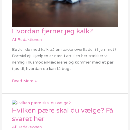
Hvordan fjerner jeg kalk?
Hvordan
fjerner
Af
Redaktionen
jeg
kalk?
Bøvler du med kalk på en række overflader i hjemmet?
Fortvivl ej! Hjælpen er nær. I artiklen her trækker vi
nemlig i husmoderklæderene og kommer med et par
tips til, hvordan du kan få bugt
Read More »
Hvilken pære skal du vælge? Få
Hvilken
pære
svaret her
skal
Af
Redaktionen
du