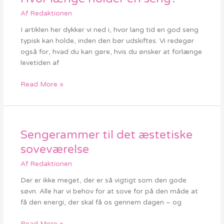
længe
Af
Redaktionen
holder
en
I artiklen her dykker vi ned i, hvor lang tid en god seng
seng?
typisk kan holde, inden den bør udskiftes. Vi redegør
også for, hvad du kan gøre, hvis du ønsker at forlænge
levetiden af
Read More »
Sengerammer til det æstetiske
Sengerammer
til
soveværelse
det
Af
Redaktionen
æstetiske
soveværelse
Der er ikke meget, der er så vigtigt som den gode
søvn. Alle har vi behov for at sove for på den måde at
få den energi, der skal få os gennem dagen – og
Read More »