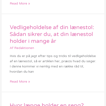
Read More »
Vedligeholdelse af din lænestol:
Vedligeholdelse
af
Sådan sikrer du, at din lænestol
din
holder i mange år
lænestol:
Sådan
Af
Redaktionen
sikrer
Hvis du er på jagt efter tips og tricks til vedligeholdelse
du,
af en lænestol, så er artiklen her, præcis hvad du søger.
at
I denne kommer vi nemlig med en række råd til,
din
hvordan du kan
lænestol
holder
Read More »
i
mange
år
Hvor længe holder en seng?
Hvor