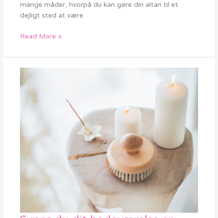
din
mange måder, hvorpå du kan gøre din altan til et
altan
dejligt sted at være.
til
en
Read More »
hyggelig
oase!
Synes