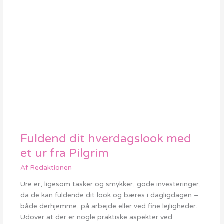
Fuldend dit hverdagslook med
Fuldend
dit
et ur fra Pilgrim
hverdagslook
Af
Redaktionen
med
et
Ure er, ligesom tasker og smykker, gode investeringer,
ur
da de kan fuldende dit look og bæres i dagligdagen –
fra
både derhjemme, på arbejde eller ved fine lejligheder.
Pilgrim
Udover at der er nogle praktiske aspekter ved