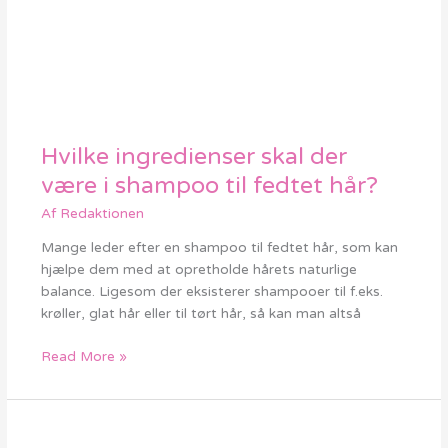
Hvilke ingredienser skal der
Hvilke
ingredienser
være i shampoo til fedtet hår?
skal
Af
Redaktionen
der
være
Mange leder efter en shampoo til fedtet hår, som kan
i
hjælpe dem med at opretholde hårets naturlige
shampoo
balance. Ligesom der eksisterer shampooer til f.eks.
til
krøller, glat hår eller til tørt hår, så kan man altså
fedtet
hår?
Read More »