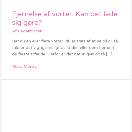
Fjernelse af vorter: Kan det lade
Fjernelse
af
sig gøre?
vorter:
Af
Redaktionen
Kan
det
Har du en eller flere vorter, du er træt af at se på? I så
lade
fald er det vigtigt muligt at få den eller dem fjernet i
sig
de fleste tilfælde. Derfor er det naturligvis også […]
gøre?
Read More »