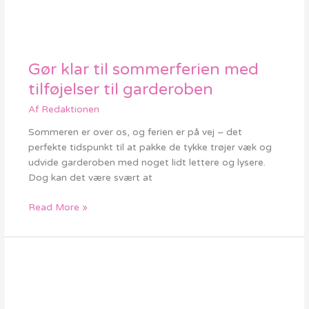
Gør klar til sommerferien med
Gør
klar
tilføjelser til garderoben
til
Af
Redaktionen
sommerferien
med
Sommeren er over os, og ferien er på vej – det
tilføjelser
perfekte tidspunkt til at pakke de tykke trøjer væk og
til
udvide garderoben med noget lidt lettere og lysere.
garderoben
Dog kan det være svært at
Read More »