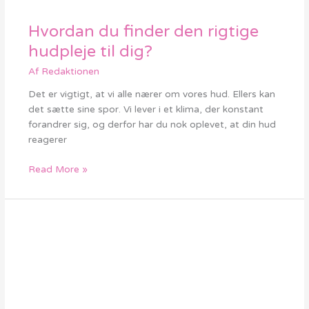
Hvordan du finder den rigtige
Hvordan
du
hudpleje til dig?
finder
Af
Redaktionen
den
rigtige
Det er vigtigt, at vi alle nærer om vores hud. Ellers kan
hudpleje
det sætte sine spor. Vi lever i et klima, der konstant
til
forandrer sig, og derfor har du nok oplevet, at din hud
dig?
reagerer
Read More »