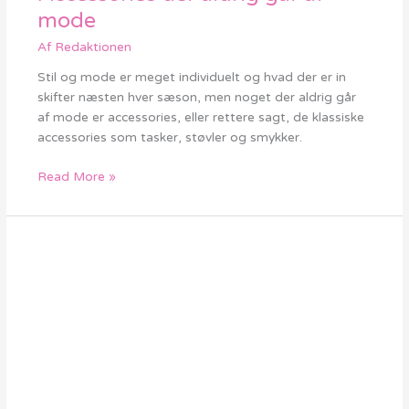
der
mode
aldrig
Af
Redaktionen
går
af
Stil og mode er meget individuelt og hvad der er in
mode
skifter næsten hver sæson, men noget der aldrig går
af mode er accessories, eller rettere sagt, de klassiske
accessories som tasker, støvler og smykker.
Read More »