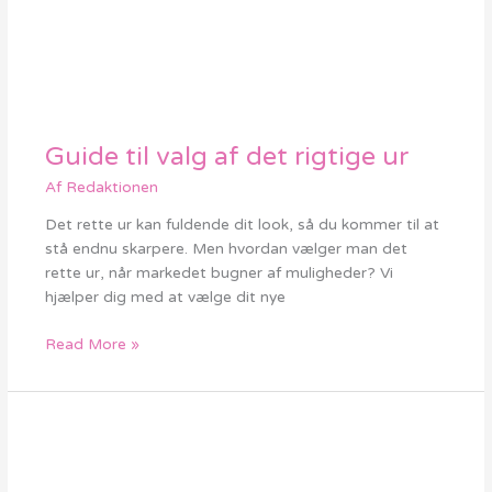
Guide til valg af det rigtige ur
Guide
til
Af
Redaktionen
valg
af
Det rette ur kan fuldende dit look, så du kommer til at
det
stå endnu skarpere. Men hvordan vælger man det
rigtige
rette ur, når markedet bugner af muligheder? Vi
ur
hjælper dig med at vælge dit nye
Read More »