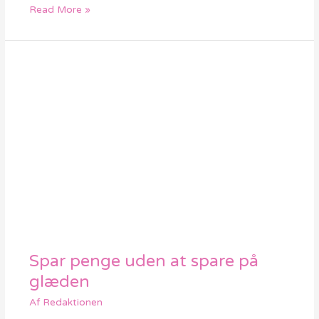
Read More »
Spar penge uden at spare på
Spar
penge
glæden
uden
Af
Redaktionen
at