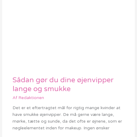
Sådan gør du dine øjenvipper
Sådan
gør
lange og smukke
du
Af
Redaktionen
dine
øjenvipper
Det er et eftertragtet mål for rigtig mange kvinder at
lange
have smukke øjenvipper. De må gerne være lange,
og
mørke, tætte og sunde, da det ofte er øjnene, som er
smukke
nøgleelementet inden for makeup. Ingen ønsker