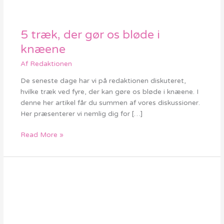
5 træk, der gør os bløde i
5
træk,
knæene
der
Af
Redaktionen
gør
os
De seneste dage har vi på redaktionen diskuteret,
bløde
hvilke træk ved fyre, der kan gøre os bløde i knæene. I
i
denne her artikel får du summen af vores diskussioner.
knæene
Her præsenterer vi nemlig dig for […]
Read More »