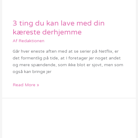
3 ting du kan lave med din
3
ting
kæreste derhjemme
du
Af
Redaktionen
kan
lave
Går hver eneste aften med at se serier på Netflix, er
med
det formentlig på tide, at I foretager jer noget andet
din
og mere spændende, som ikke blot er sjovt, men som
kæreste
også kan bringe jer
derhjemme
Read More »