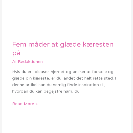
Fem måder at glæde kæresten
Fem
måder
på
at
Af
Redaktionen
glæde
kæresten
Hvis du er i pleaser-hjørnet og ønsker at forkæle og
på
glæde din kæreste, er du landet det helt rette sted. I
denne artikel kan du nemlig finde inspiration til,
hvordan du kan begejstre ham, du
Read More »