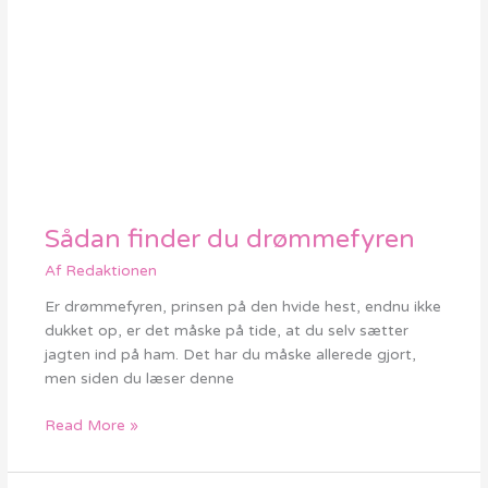
Sådan finder du drømmefyren
Sådan
finder
Af
Redaktionen
du
drømmefyren
Er drømmefyren, prinsen på den hvide hest, endnu ikke
dukket op, er det måske på tide, at du selv sætter
jagten ind på ham. Det har du måske allerede gjort,
men siden du læser denne
Read More »