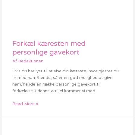
Forkæl kæresten med
Forkæl
kæresten
personlige gavekort
med
Af
Redaktionen
personlige
gavekort
Hvis du har lyst til at vise din kæreste, hvor pjattet du
er med ham/hende, så er en god mulighed at give
ham/hende en række personlige gavekort til
forkælelse. I denne artikel kommer vi med
Read More »