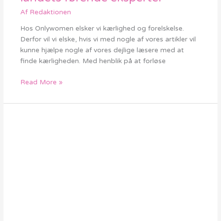
fra
Af
Redaktionen
en
af
Hos Onlywomen elsker vi kærlighed og forelskelse.
landets
Derfor vil vi elske, hvis vi med nogle af vores artikler vil
førende
kunne hjælpe nogle af vores dejlige læsere med at
eksperter
finde kærligheden. Med henblik på at forløse
Read More »