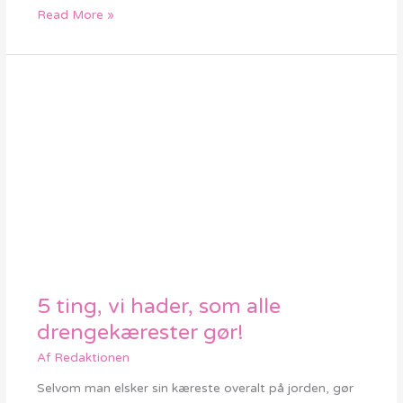
være
Read More »
single
5 ting, vi hader, som alle
5
ting,
drengekærester gør!
vi
Af
Redaktionen
hader,
som
Selvom man elsker sin kæreste overalt på jorden, gør
alle