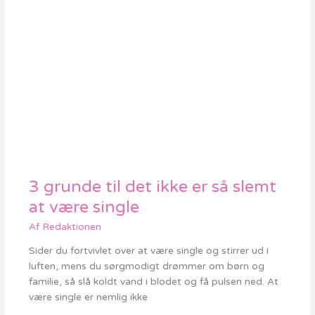
3 grunde til det ikke er så slemt
3
grunde
at være single
til
Af
Redaktionen
det
ikke
Sider du fortvivlet over at være single og stirrer ud i
er
luften, mens du sørgmodigt drømmer om børn og
så
familie, så slå koldt vand i blodet og få pulsen ned. At
slemt
være single er nemlig ikke
at