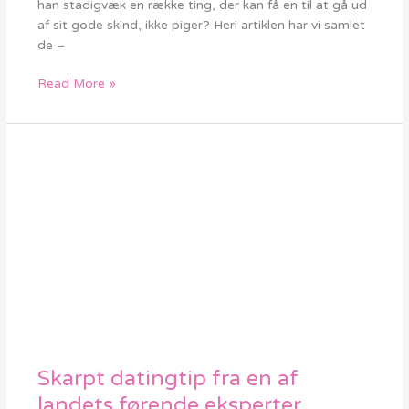
han stadigvæk en række ting, der kan få en til at gå ud
drengekærester
af sit gode skind, ikke piger? Heri artiklen har vi samlet
gør!
de –
Read More »
Skarpt datingtip fra en af
Skarpt
datingtip
landets førende eksperter