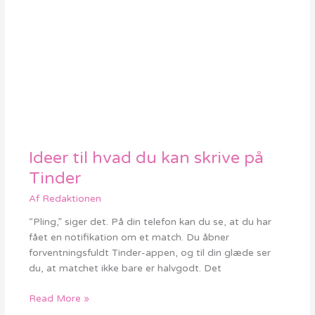
Ideer til hvad du kan skrive på
Ideer
til
Tinder
hvad
Af
Redaktionen
du
kan
“Pling,” siger det. På din telefon kan du se, at du har
skrive
fået en notifikation om et match. Du åbner
på
forventningsfuldt Tinder-appen, og til din glæde ser
Tinder
du, at matchet ikke bare er halvgodt. Det
Read More »